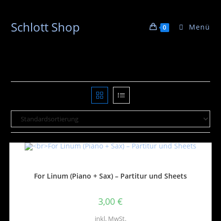
Schlott Shop
Menü
0
For Linum (Piano + Sax) – Partitur und Sheets
3,00
€
inkl. MwSt.