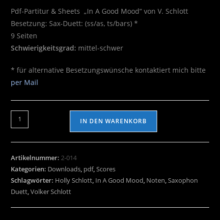
Pdf-Partitur & Sheets „In A Good Mood“ von V. Schlott
Besetzung: Sax-Duett: (ss/as, ts/bars) *
9 Seiten
Schwierigkeitsgrad:
mittel-schwer
* für alternative Besetzungswünsche kontaktiert mich bitte
per Mail
IN DEN WARENKORB
Artikelnummer:
2-014
Kategorien:
Downloads
,
pdf
,
Scores
Schlagwörter:
Holly Schlott
,
In A Good Mood
,
Noten
,
Saxophon
Duett
,
Volker Schlott