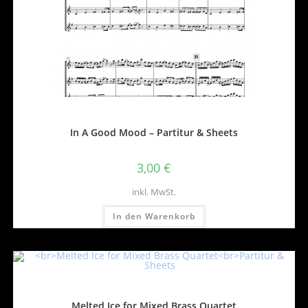
In A Good Mood – Partitur & Sheets
3,00
€
inkl. MwSt.
In den Warenkorb
Melted Ice for Mixed Brass Quartet