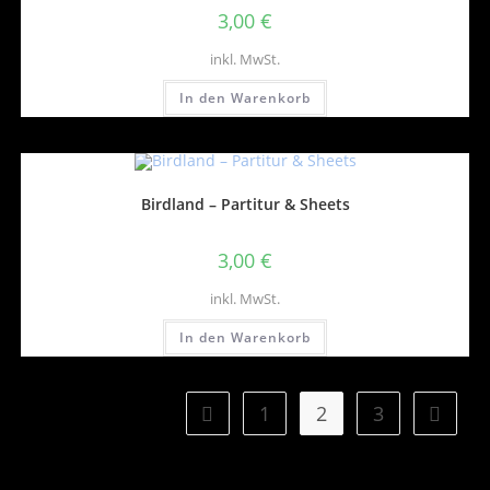
3,00
€
inkl. MwSt.
In den Warenkorb
Birdland – Partitur & Sheets
3,00
€
inkl. MwSt.
In den Warenkorb
1
2
3