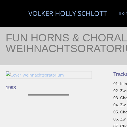
VOLKER HOLLY SCHLOTT
ho
FUN HORNS & CHORAL
WEIHNACHTSORATORI
Track
01. Int
1993
02. Zwi
03. Cho
04. Zwi
05. Cho
06. Zwi
07. Cho