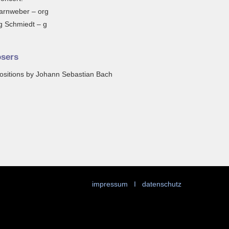
arnweber – org
g Schmiedt – g
sers
ositions by Johann Sebastian Bach
impressum
I
datenschutz