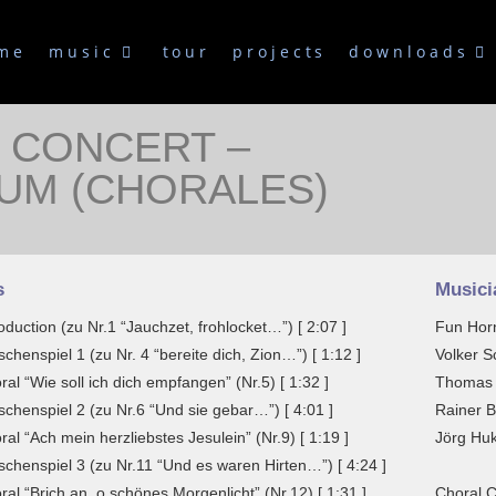
me
music
tour
projects
downloads
 CONCERT –
UM (CHORALES)
s
Musici
roduction (zu Nr.1 “Jauchzet, frohlocket…”) [ 2:07 ]
Fun Hor
schenspiel 1 (zu Nr. 4 “bereite dich, Zion…”) [ 1:12 ]
Volker S
ral “Wie soll ich dich empfangen” (Nr.5) [ 1:32 ]
Thomas 
schenspiel 2 (zu Nr.6 “Und sie gebar…”) [ 4:01 ]
Rainer B
ral “Ach mein herzliebstes Jesulein” (Nr.9) [ 1:19 ]
Jörg Huk
schenspiel 3 (zu Nr.11 “Und es waren Hirten…”) [ 4:24 ]
ral “Brich an, o schönes Morgenlicht” (Nr.12) [ 1:31 ]
Choral C