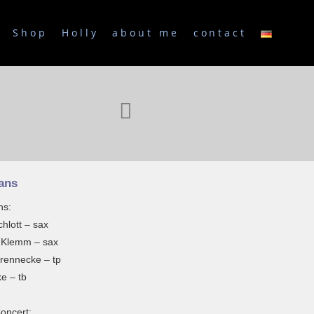
Shop
Holly
about me
contact
ans
ns:
chlott – sax
Klemm – sax
rennecke – tp
e – tb
oncert: